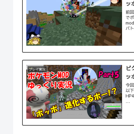
ッ
前回
でポ
mo
バト
ピ
プレイ実況
ッ
今回
以下
HP
...