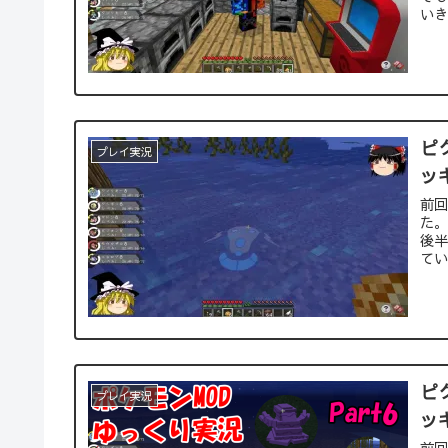
いき
ピ
プレイ実況
ッ
前回
た。
後半
てい
ピ
プレイ実況
ッ