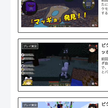
前回
たに
ケモ
する
ピ
プレイ実況
ッ
前回
ぎ自
で、
とバ
ピ
プレイ実況