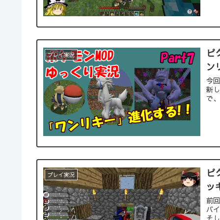
ピ
プレイ実況
ン
今
新し
で
ピ
プレイ実況
ッ
前回
バ
そし