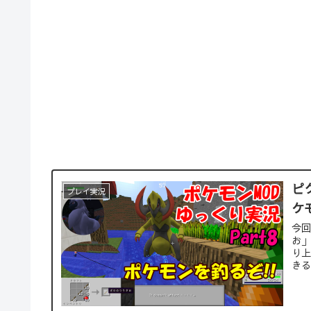
ピ
プレイ実況
ケ
今
お」
り上
き