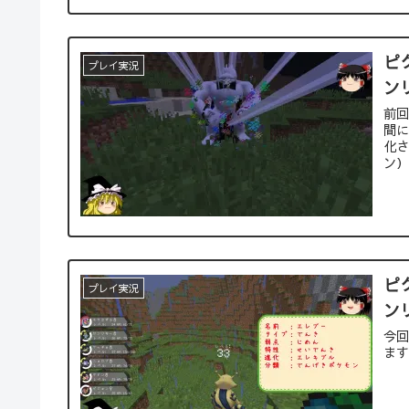
ピ
プレイ実況
ン
前回
間に
化さ
ン）
ピ
プレイ実況
ン
今
ます