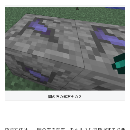
闇の石の鉱石その２
採取方法は、「闇の石の鉱石」をツルハシで採掘する必要