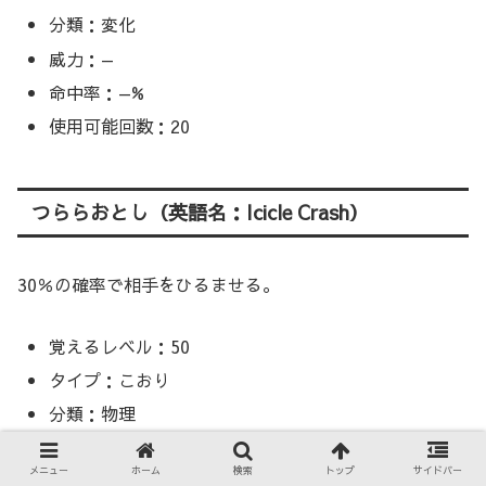
分類：変化
威力：—
命中率：—%
使用可能回数：20
つららおとし（英語名：Icicle Crash）
30％の確率で相手をひるませる。
覚えるレベル：50
タイプ：こおり
分類：物理
威力：85
メニュー
ホーム
検索
トップ
サイドバー
命中率：90%