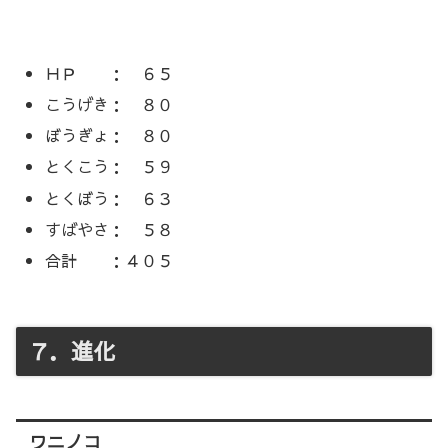
ＨＰ ： ６５
こうげき： ８０
ぼうぎょ： ８０
とくこう： ５９
とくぼう： ６３
すばやさ： ５８
合計 ：４０５
７．進化
ワニノコ