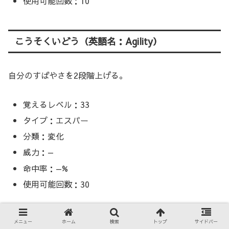
使用可能回数：10
こうそくいどう（英語名：Agility）
自分のすばやさを2段階上げる。
覚えるレベル：33
タイプ：エスパー
分類：変化
威力：—
命中率：—%
使用可能回数：30
ミサイルばり（英語名：Pin Missile）
メニュー
ホーム
検索
トップ
サイドバー