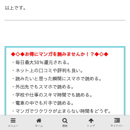
以上です。
◆◇◆お得にマンガを読みませんか！？◆◇◆
・毎日最大50％還元される。
・ネット上の口コミや評判も良い。
・読みたいと思った瞬間にスマホで読める。
・外出先でもスマホで読める。
・学校や仕事のスキマ時間でも読める。
・電車の中でも片手で読める。
・マンガでワクワクが止まらない時間をどうぞ。
メニュー
ホーム
検索
トップ
サイドバー
【まんが王国】★お得感No.1★国内最大級の電子コ