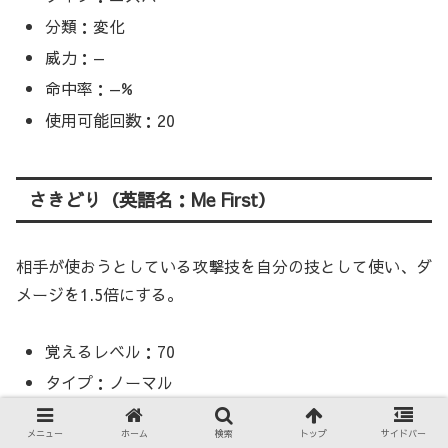
分類：変化
威力：—
命中率：—%
使用可能回数：20
さきどり（英語名：Me First）
相手が使おうとしている攻撃技を自分の技として使い、ダ
メージを1.5倍にする。
覚えるレベル：70
タイプ：ノーマル
分類：変化
メニュー
ホーム
検索
トップ
サイドバー
威力：—