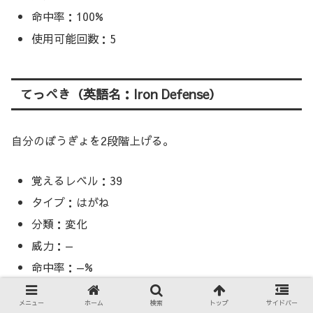
命中率：100%
使用可能回数：5
てっぺき（英語名：Iron Defense）
自分のぼうぎょを2段階上げる。
覚えるレベル：39
タイプ：はがね
分類：変化
威力：—
命中率：—%
使用可能回数：15
メニュー
ホーム
検索
トップ
サイドバー