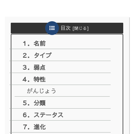
目次
１．名前
２．タイプ
３．弱点
４．特性
がんじょう
５．分類
６．ステータス
７．進化